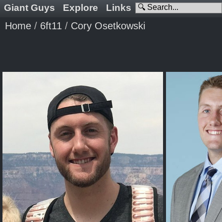
Giant Guys
Explore
Links
Home
/
6ft11
/
Cory Osetkowski