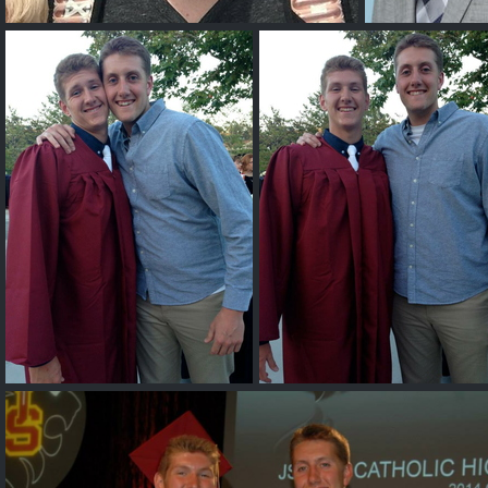
Cory Osetkowski
Cory O
Dylan Osetkowski & Cory Osetkowski
Dylan Osetkowski & C